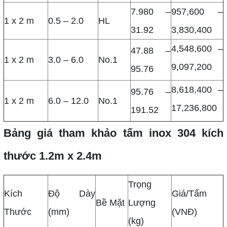
7.980 –
957,600 –
1 x 2 m
0.5 – 2.0
HL
31.92
3,830,400
4,548,600 –
47.88 –
1 x 2 m
3.0 – 6.0
No.1
9,097,200
95.76
8,618,400 –
95.76 –
1 x 2 m
6.0 – 12.0
No.1
17,236,800
191.52
Bảng giá tham khảo tấm inox 304 kích
thước 1.2m x 2.4m
Trọng
Kích
Độ Dày
Giá/Tấm
Bề Mặt
Lượng
Thước
(mm)
(VNĐ)
(kg)