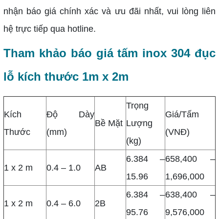
nhận báo giá chính xác và ưu đãi nhất, vui lòng liên
hệ trực tiếp qua hotline.
Tham khảo báo giá tấm inox 304 đục
lỗ kích thước 1m x 2m
Trọng
Kích
Độ Dày
Giá/Tấm
Bề Mặt
Lượng
Thước
(mm)
(VNĐ)
(kg)
6.384 –
658,400 –
1 x 2 m
0.4 – 1.0
AB
15.96
1,696,000
6.384 –
638,400 –
1 x 2 m
0.4 – 6.0
2B
95.76
9,576,000