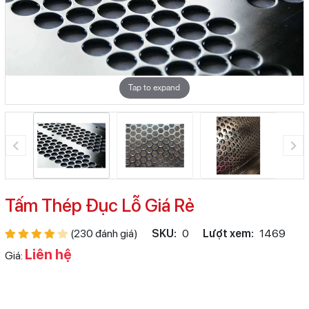
Tap to expand
Tấm Thép Đục Lỗ Giá Rẻ
(230 đánh giá)
SKU:
0
Lượt xem:
1469
Liên hệ
Giá: