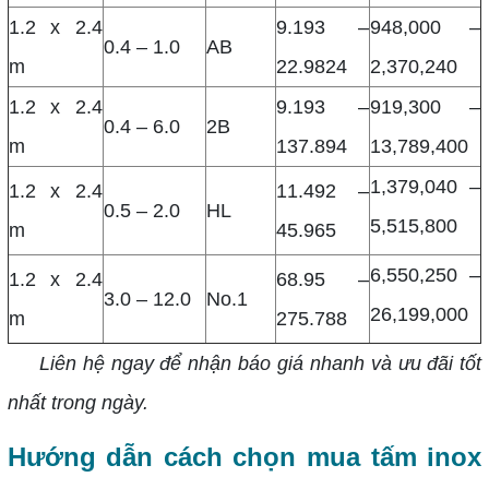
1.2 x 2.4
9.193 –
948,000 –
0.4 – 1.0
AB
m
22.9824
2,370,240
1.2 x 2.4
9.193 –
919,300 –
0.4 – 6.0
2B
m
137.894
13,789,400
1,379,040 –
1.2 x 2.4
11.492 –
0.5 – 2.0
HL
5,515,800
m
45.965
6,550,250 –
1.2 x 2.4
68.95 –
3.0 – 12.0
No.1
26,199,000
m
275.788
Liên hệ ngay để nhận báo giá nhanh và ưu đãi tốt
nhất trong ngày.
Hướng dẫn cách chọn mua tấm inox