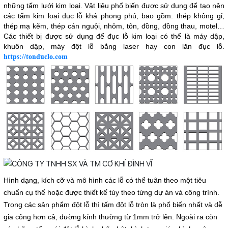
những tấm lưới kim loại. Vật liệu phổ biến được sử dụng để tạo nên
các tấm kim loại đục lỗ khá phong phú, bao gồm: thép không gỉ,
thép mạ kẽm, thép cán nguội, nhôm, tôn, đồng, đồng thau, motel…
Các thiết bị được sử dụng để đục lỗ kim loại có thể là máy dập,
khuôn dập, máy đột lỗ bằng laser hay con lăn đục lỗ.
https://tonduclo.com
Hình dạng, kích cỡ và mô hình các lỗ có thể tuân theo một tiêu
chuẩn cụ thể hoặc được thiết kế tùy theo từng dự án và công trình.
Trong các sản phẩm đột lỗ thì tấm đột lỗ tròn là phổ biến nhất và dễ
gia công hơn cả, đường kính thường từ 1mm trở lên. Ngoài ra còn