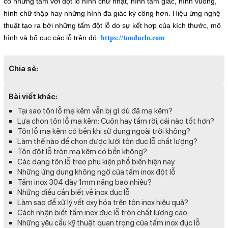
có những tấm với đột lỗ hình chữ nhật, hình tam giác, hình vuông,
hình chữ thập hay những hình đa giác kỳ công hơn. Hiệu ứng nghệ
thuật tạo ra bởi những tấm đột lỗ do sự kết hợp của kích thước, mô
hình và bố cục các lỗ trên đó.
https://tonduclo.com
Chia sẻ:
Bài viết khác:
Tại sao tôn lỗ mạ kẽm vẫn bị gỉ dù đã mạ kẽm?
Lựa chọn tôn lỗ mạ kẽm: Cuộn hay tấm rời, cái nào tốt hơn?
Tôn lỗ mạ kẽm có bền khi sử dụng ngoài trời không?
Làm thế nào để chọn được lưới tôn đục lỗ chất lượng?
Tôn đột lỗ tròn mạ kẽm có bền không?
Các dạng tôn lỗ treo phụ kiện phổ biến hiện nay
Những ứng dụng không ngờ của tấm inox đột lỗ
Tấm inox 304 dày 1mm nặng bao nhiêu?
Những điều cần biết về inox đục lỗ
Làm sao để xử lý vết oxy hóa trên tôn inox hiệu quả?
Cách nhận biết tấm inox đục lỗ tròn chất lượng cao
Những yêu cầu kỹ thuật quan trọng của tấm inox đục lỗ