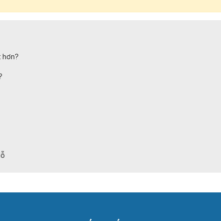
t hơn?
?
lỗ