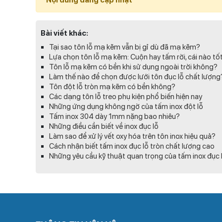
Nội dung đang cập nhật
Bài viết khác:
Tại sao tôn lỗ mạ kẽm vẫn bị gỉ dù đã mạ kẽm?
Lựa chọn tôn lỗ mạ kẽm: Cuộn hay tấm rời, cái nào tố
Tôn lỗ mạ kẽm có bền khi sử dụng ngoài trời không?
Làm thế nào để chọn được lưới tôn đục lỗ chất lượng
Tôn đột lỗ tròn mạ kẽm có bền không?
Các dạng tôn lỗ treo phụ kiện phổ biến hiện nay
Những ứng dụng không ngờ của tấm inox đột lỗ
Tấm inox 304 dày 1mm nặng bao nhiêu?
Những điều cần biết về inox đục lỗ
Làm sao để xử lý vết oxy hóa trên tôn inox hiệu quả?
Cách nhận biết tấm inox đục lỗ tròn chất lượng cao
Những yêu cầu kỹ thuật quan trọng của tấm inox đục 