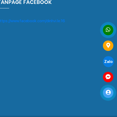
FANPAGE FACEBOOK
ttps://www.facebook.com/dinhvi.le.16
Zalo