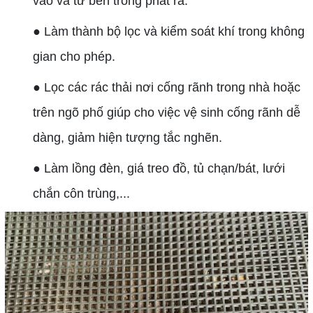
vào và từ bên trong phát ra.
● Làm thành bộ lọc và kiểm soát khí trong không
gian cho phép.
● Lọc các rác thải nơi cống rãnh trong nhà hoặc
trên ngõ phố giúp cho việc vệ sinh cống rãnh dễ
dàng, giảm hiện tượng tắc nghẽn.
● Làm lồng đèn, giá treo đồ, tủ chạn/bát, lưới
chắn côn trùng,...