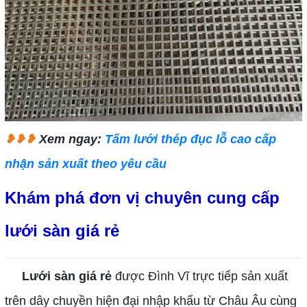
❥❥❥
Xem ngay:
Tấm lưới thép đục lỗ cao cấp
nhận sản xuất theo yêu cầu
Khám phá đơn vị chuyên cung cấp
lưới sàn giá rẻ
Lưới sàn giá rẻ
được Đình Vĩ trực tiếp sản xuất
trên dây chuyền hiện đại nhập khẩu từ Châu Âu cùng