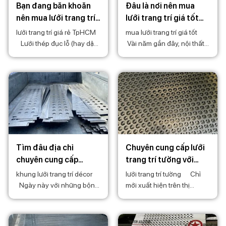
Bạn đang băn khoăn
Đâu là nơi nên mua
nên mua lưới trang trí
lưới trang trí giá tốt
giá rẻ TpHCM ở đâu uy
đáng tin cậy tại
lưới trang trí giá rẻ TpHCM
mua lưới trang trí giá tốt
tín?
TpHCM?
Lưới thép đục lỗ (hay dập
Vài năm gần đây, nội thất
lỗ) là sản phẩm lưới thép
được nâng tầm cao mới khi
công nghiệp được sản xuất
ứng dụng nhiều vật liệu
theo kiểu dập lỗ hình tròn,
mới trong thiết kế không
hình vuông, hình chữ nhật,
gian và sản xuất đồ nội
oval… Sản phẩm có nhiều
thất. Trong số nhiều vật liệu
mới được sử dụng, các sản
phẩm lưới sắt
Tìm đâu địa chỉ
Chuyên cung cấp lưới
chuyên cung cấp
trang trí tường với
khung lưới trang trí
mức giá tốt nhất thị
khung lưới trang trí décor
lưới trang trí tường Chỉ
décor uy tín nhất?
trường
Ngày này với những bộn
mới xuất hiện trên thị
bề của cuộc sống, có rất
trường một vài năm gần
nhiều cách để chúng ta
đây nhưng lưới đột lỗ đã có
giải tỏa stress như tham
vị trí tương đối vững chắc.