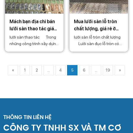
Mách bạn địa chỉ bán
Mua lưới sàn lỗ tròn
lưới sàn thao tác giá
chất lượng, giá rẻ ở
tốt nhất TPHCM
đâu?
lưới sàn thao tác Trong
lưới sàn lỗ tròn chất lượng
những công trình xây dựng,
Lưới sàn đục lỗ tròn có
xí nghiệp, nhà máy, lưới
bề mặt nhẵn, trơn và bóng
sàn thao tác được sử dụng
đem lại giá trị thẩm mỹ cao
khá phổ biến. Sản phẩm
cũng như dễ dàng bảo
này không những giúp các
quản khi sử dụng. Lưới
«
1
2
...
4
5
6
...
19
»
chủ đầu tư tiết kiệm
sàn có trọng lượng nhẹ tiện
khi mang
THÔNG TIN LIÊN HỆ
CÔNG TY TNHH SX VÀ TM CƠ